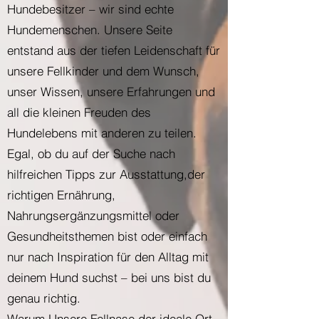
Hundebesitzer – wir sind echte
Hundemenschen. Unsere Seite
entstand aus der tiefen Leidenschaft für
unsere Fellkinder und dem Wunsch,
unser Wissen, unsere Erfahrungen und
all die kleinen Freuden des
Hundelebens mit anderen zu teilen.
Egal, ob du auf der Suche nach
hilfreichen Tipps zur Ausstattung,der
richtigen Ernährung,
Nahrungsergänzungsmittel oder
Gesundheitsthemen bist oder einfach
nur nach Inspiration für den Alltag mit
deinem Hund suchst – bei uns bist du
genau richtig.
Warum Unsere Fellnase der ideale Ort