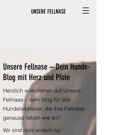
UNSERE FELLNASE
Unsere Fellnase – Dein Hunde-
Blog mit Herz und Pfote
Herzlich willkommen auf Unsere
Fellnase – dem Blog für alle
Hundeliebhaber, die ihre Fellnase
genauso lieben wie wir!
Wir sind nicht einfach nur