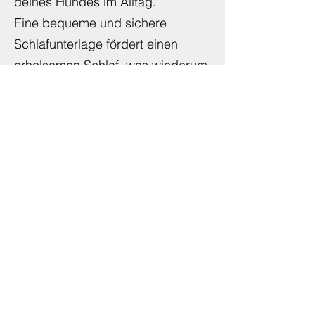
nur für Spaziergänge unerlässlich,
sondern auch für die Sicherheit
deines Hundes im Alltag.
Eine bequeme und sichere
Schlafunterlage fördert einen
erholsamen Schlaf, was wiederum
die Gesundheit deines Hundes
beeinflusst.
Spielzeuge und
Beschäftigungsmöglichkeiten
tragen nicht nur zur mentalen
Stimulation bei, sondern stärken
auch die Bindung zwischen euch.
Die passende Ausstattung
erleichtert nicht nur den Alltag,