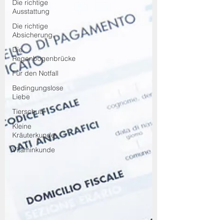
Die richtige
Ausstattung
Die richtige
Absicherung
Die
Regenbogenbrücke
Für den Notfall
Bedingungslose
Liebe
Tierschutz
Kleine
Kräuterkunde
Vitaminkunde