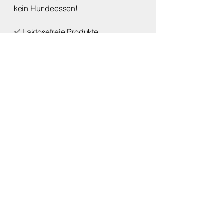
kein Hundeessen!
✅ Laktosefreie Produkte, 
ungesüßtes Obst & Gemüse, 
natürliche Zutaten – so läuft’s rund.
🍧 Kleine Portionen = gute Laune, 
keine Bauchgrummeln. Lieber 
häufiger kleine Mengen als eine 
große. 
🧽 Am besten draußen servieren – 
Fellnasen schlecken nicht sehr 
zivilisiert 😉
🎉 Fazit: Ab jetzt wird geschleckt, 
nicht gehechelt!