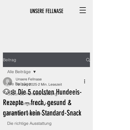
UNSERE FELLNASE
Beitrag
Alle Beiträge
Unsere Fellnase
Alle Beiträge
19. Juni 2025
2 Min. Lesezeit
🐶❄️ Die 5 coolsten Hundeeis-
Gesunde Hundeernährung
Rezepte – frech, gesund &
Erkrankungen beim Hund
garantiert kein Standard-Snack
Ein Welpe zieht ein
Die richtige Ausstattung