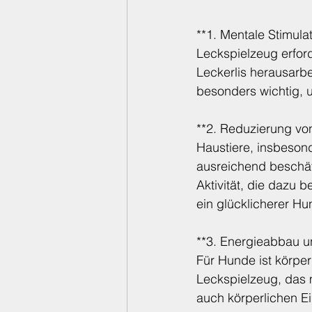
**1. Mentale Stimulat
Leckspielzeug erford
Leckerlis herausarbei
besonders wichtig, u
**2. Reduzierung vo
Haustiere, insbesond
ausreichend beschäft
Aktivität, die dazu b
ein glücklicherer Hu
**3. Energieabbau u
Für Hunde ist körpe
Leckspielzeug, das mi
auch körperlichen E