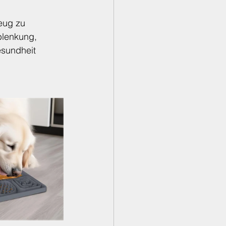
eug zu 
blenkung, 
esundheit 