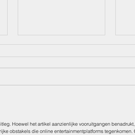
Wasser marsch ! Die richtige Trinkflasche
"Licht 
für deine Fellnase
Körper
tleg. Hoewel het artikel aanzienlijke vooruitgangen benadrukt,
rijke obstakels die online entertainmentplatforms tegenkomen.