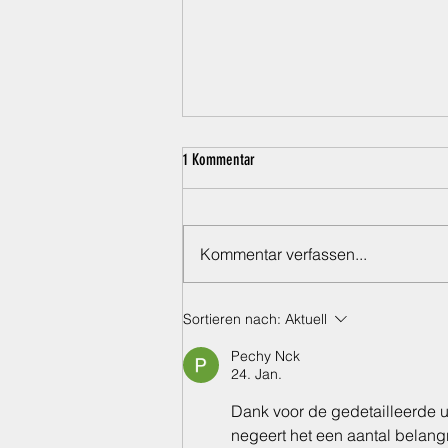
1 Kommentar
Kommentar verfassen...
Der perfekte Hundepool für den Sommer
Sortieren nach:
Aktuell
– robust, rutschfest & ideal für große
Pechy Nck
und kleine Hunde 🐶☀️
24. Jan.
Dank voor de gedetailleerde ui
negeert het een aantal belang