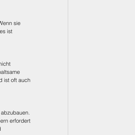
Wenn sie 
s ist 
icht 
haltsame 
 ist oft auch 
e abzubauen. 
ern erfordert 
 