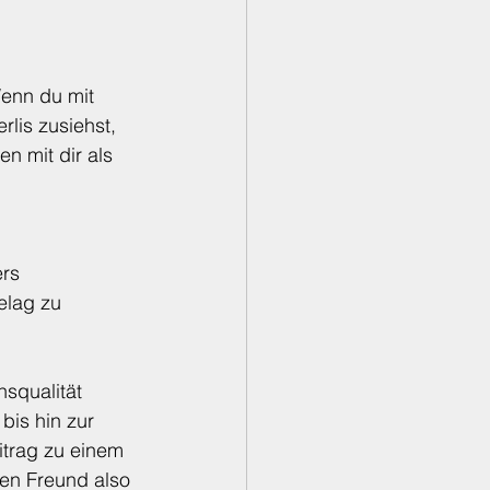
enn du mit 
lis zusiehst, 
n mit dir als 
rs 
lag zu 
squalität 
bis hin zur 
itrag zu einem 
en Freund also 