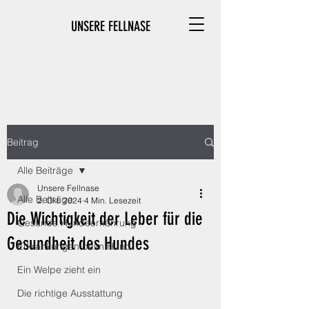
UNSERE FELLNASE
Beitrag
Alle Beiträge
Unsere Fellnase
Alle Beiträge
2. Okt. 2024
4 Min. Lesezeit
Die Wichtigkeit der Leber für die
Gesunde Hundeernährung
Gesundheit des Hundes
Erkrankungen beim Hund
Ein Welpe zieht ein
Die richtige Ausstattung