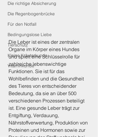
Die richtige Absicherung
Die Regenbogenbrücke
Für den Notfall
Bedingungslose Liebe
Die Leber ist eines der zentralen 
Tierschutz
Organe im Körper eines Hundes 
Kleine Kräuterkunde
und spielt eine Schlüsselrolle für 
zahlreiche lebenswichtige 
Vitaminkunde
Funktionen. Sie ist für das 
Wohlbefinden und die Gesundheit 
des Tieres von entscheidender 
Bedeutung, da sie an über 500 
verschiedenen Prozessen beteiligt 
ist. Eine gesunde Leber trägt zur 
Entgiftung, Verdauung, 
Nährstoffverwertung, Produktion von 
Proteinen und Hormonen sowie zur 