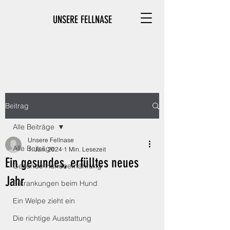
UNSERE FELLNASE
Beitrag
Alle Beiträge
Unsere Fellnase
Alle Beiträge
1. Jan. 2024
1 Min. Lesezeit
Ein gesundes, erfülltes neues
Gesunde Hundeernährung
Jahr
Erkrankungen beim Hund
Ein Welpe zieht ein
Die richtige Ausstattung