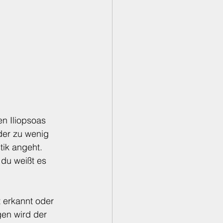
n Iliopsoas 
der zu wenig 
ik angeht. 
du weißt es 
 erkannt oder 
gen wird der 