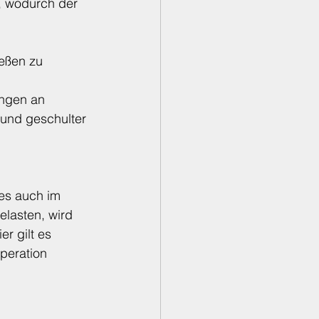
, wodurch der 
eßen zu 
ngen an 
und geschulter 
es auch im 
elasten, wird 
r gilt es 
peration 
 