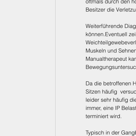
oftmals durch den h
Besitzer die Verletz
Weiterführende Diagn
können.Eventuell zei
Weichteilgewebever
Muskeln und Sehnen.
Manualtherapeut kan
Bewegungsuntersuch
Da die betroffenen H
Sitzen häufig  versu
leider sehr häufig d
immer, eine IP Belas
terminiert wird.
Typisch in der Gangb