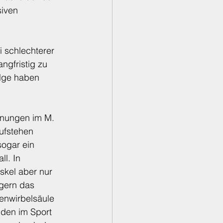
iven 
 schlechterer 
ngfristig zu 
olge haben 
nungen im M. 
ufstehen 
sogar ein 
l. In 
skel aber nur 
gern das 
enwirbelsäule 
nden im Sport 