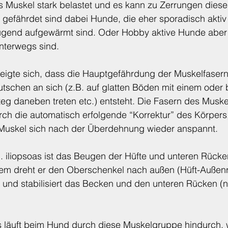
s Muskel stark belastet und es kann zu Zerrungen diese
efährdet sind dabei Hunde, die eher sporadisch aktiv 
nügend aufgewärmt sind. Oder Hobby aktive Hunde abe
nterwegs sind. 
zeigte sich, dass die Hauptgefährdung der Muskelfasern
tschen an sich (z.B. auf glatten Böden mit einem oder 
teg daneben treten etc.) entsteht. Die Fasern des Musk
ch die automatisch erfolgende “Korrektur” des Körpers,
Muskel sich nach der Überdehnung wieder anspannt.
. iliopsoas ist das Beugen der Hüfte und unteren Rücke
em dreht er den Oberschenkel nach außen (Hüft-Außenrot
 und stabilisiert das Becken und den unteren Rücken (
s läuft beim Hund durch diese Muskelgruppe hindurch, w