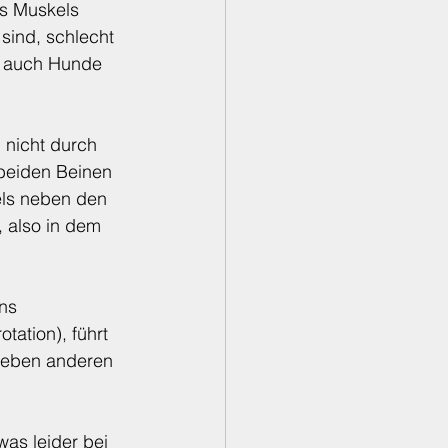
s Muskels 
sind, schlecht 
r auch Hunde 
 nicht durch 
beiden Beinen 
els neben den 
 also in dem 
ns 
ation), führt 
neben anderen 
as leider bei 