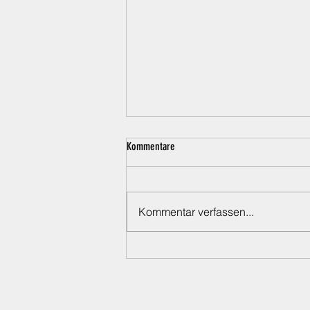
Kommentare
Kommentar verfassen...
Fahrradfahren, Joggen oder Inlineskaten
mit dem Hund bei Hitze – Warum wir
endlich aufhören müssen, das zu
verharmlosen