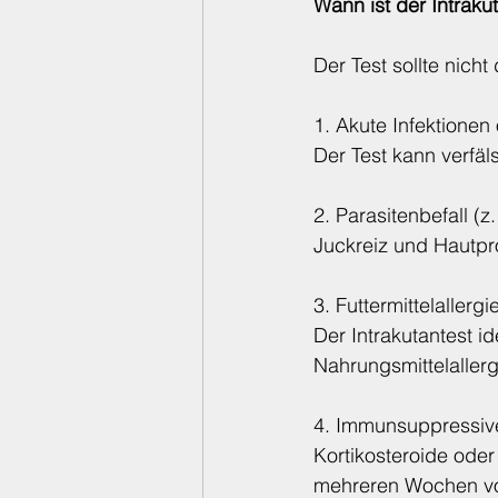
Wann ist der Intrak
Der Test sollte nich
1. Akute Infektionen
Der Test kann verfäl
2. Parasitenbefall (
Juckreiz und Hautpr
3. Futtermittelallerg
Der Intrakutantest id
Nahrungsmittelallerg
4. Immunsuppressiv
Kortikosteroide oder
mehreren Wochen vor