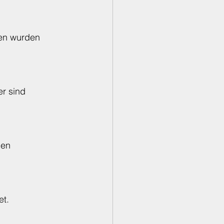
gien wurden 
r sind 
hen 
et.