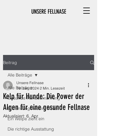
UNSERE FELLNASE
Beitrag
Alle Beiträge
Unsere Fellnase
Alle Beiträge
19. Jan. 2024
2 Min. Lesezeit
Kelp für Hunde: Die Power der
Gesunde Hundeernährung
Algen für eine gesunde Fellnase
Erkrankungen beim Hund
Aktualisiert:
6. Apr.
Ein Welpe zieht ein
Die richtige Ausstattung