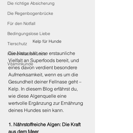
Die richtige Absicherung
Die Regenbogenbrücke
Für den Notfall
Bedingungslose Liebe
Kelp für Hunde 
Tierschutz
Die Natur hält eine erstaunliche 
Kleine Kräuterkunde
Vielfalt an Superfoods bereit, und 
Vitaminkunde
eines davon verdient besondere 
Aufmerksamkeit, wenn es um die 
Gesundheit deiner Fellnase geht – 
Kelp. In diesem Blog erfährst du, 
wie diese Algenquelle eine 
wertvolle Ergänzung zur Ernährung 
deines Hundes sein kann.
1. Nährstoffreiche Algen: Die Kraft 
aus dem Meer