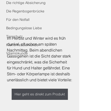
Die richtige Absicherung
Die Regenbogenbrücke
Für den Notfall
Bedingungslose Liebe
Tierschutz
Im Herbst und Winter wird es früh 
dunkel, oft schon am späten 
Kleine Kräuterkunde
Nachmittag. Beim abendlichen 
Vitaminkunde
Gassigehen ist die Sicht daher stark 
eingeschränkt, was die Sicherheit 
für Hund und Halter gefährdet. Eine 
Stirn- oder Körperlampe ist deshalb 
unerlässlich und bietet viele Vorteile:
Hier geht es direkt zum Produkt