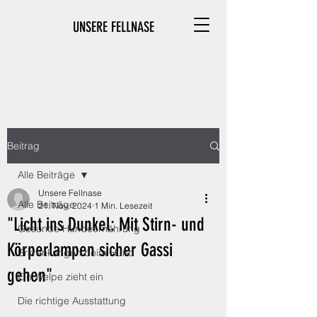
UNSERE FELLNASE
Beitrag
Alle Beiträge
Unsere Fellnase
Alle Beiträge
21. Nov. 2024
1 Min. Lesezeit
"Licht ins Dunkel: Mit Stirn- und
Gesunde Hundeernährung
Körperlampen sicher Gassi
Erkrankungen beim Hund
gehen"
Ein Welpe zieht ein
Die richtige Ausstattung