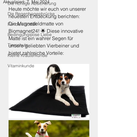
Aktualisiert:
7. Mai 2024
Die richtige Absicherung
Heute möchte wir euch von unserer 
Die Regenbogenbrücke
neuesten Entdeckung berichten: 
Die Magnetfeldmatte von 
Für den Notfall
Biomagnet24! 🌟 Diese innovative 
Bedingungslose Liebe
Matte ist ein wahrer Segen für 
Tierschutz
unsere geliebten Vierbeiner und 
bietet zahlreiche Vorteile:
Kleine Kräuterkunde
Vitaminkunde