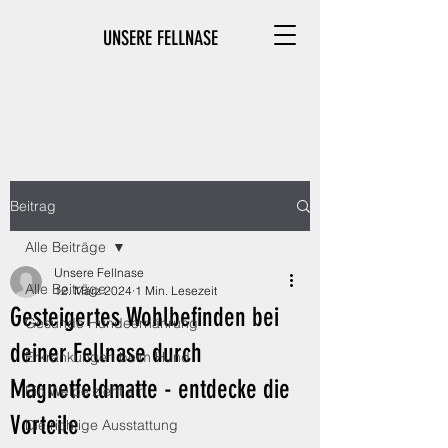
UNSERE FELLNASE
Beitrag
Alle Beiträge
Unsere Fellnase
Alle Beiträge
12. März 2024
1 Min. Lesezeit
Gesteigertes Wohlbefinden bei
Gesunde Hundeernährung
deiner Fellnase durch
Erkrankungen beim Hund
Magnetfeldmatte - entdecke die
Ein Welpe zieht ein
Vorteile
Die richtige Ausstattung