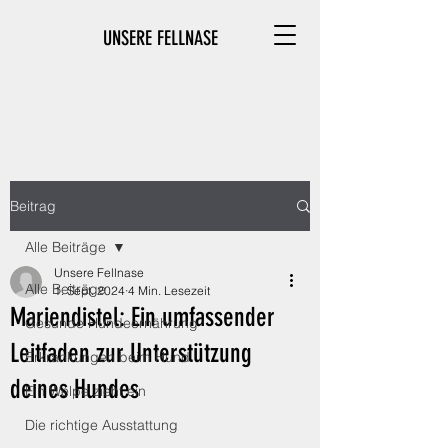
UNSERE FELLNASE
Beitrag
Alle Beiträge
Unsere Fellnase
Alle Beiträge
1. Sept. 2024
4 Min. Lesezeit
Mariendistel: Ein umfassender
Gesunde Hundeernährung
Leitfaden zur Unterstützung
Erkrankungen beim Hund
deines Hundes
Ein Welpe zieht ein
Die richtige Ausstattung