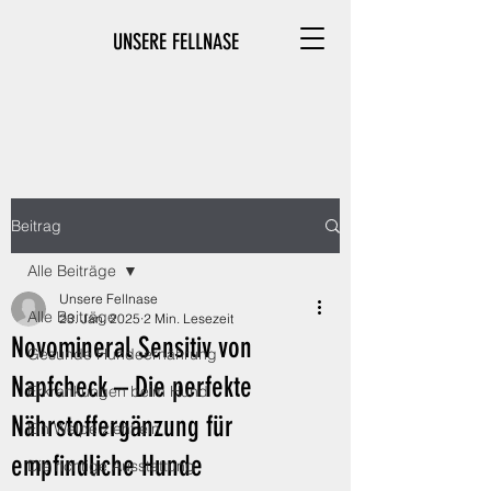
UNSERE FELLNASE
Beitrag
Alle Beiträge
Unsere Fellnase
Alle Beiträge
23. Jan. 2025
2 Min. Lesezeit
Novomineral Sensitiv von
Gesunde Hundeernährung
Napfcheck – Die perfekte
Erkrankungen beim Hund
Nährstoffergänzung für
Ein Welpe zieht ein
empfindliche Hunde
Die richtige Ausstattung