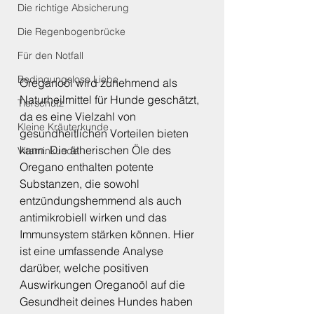
Die richtige Absicherung
Die Regenbogenbrücke
Für den Notfall
Bedingungslose Liebe
Oreganoöl wird zunehmend als 
Naturheilmittel für Hunde geschätzt, 
Tierschutz
da es eine Vielzahl von 
Kleine Kräuterkunde
gesundheitlichen Vorteilen bieten 
kann. Die ätherischen Öle des 
Vitaminkunde
Oregano enthalten potente 
Substanzen, die sowohl 
entzündungshemmend als auch 
antimikrobiell wirken und das 
Immunsystem stärken können. Hier 
ist eine umfassende Analyse 
darüber, welche positiven 
Auswirkungen Oreganoöl auf die 
Gesundheit deines Hundes haben 