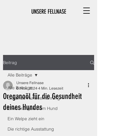
UNSERE FELLNASE
Beitrag
Alle Beiträge
Unsere Fellnase
Alle Beiträge
6. Nov. 2024
4 Min. Lesezeit
Oreganoöl für die Gesundheit
Gesunde Hundeernährung
deines Hundes
Erkrankungen beim Hund
Ein Welpe zieht ein
Die richtige Ausstattung