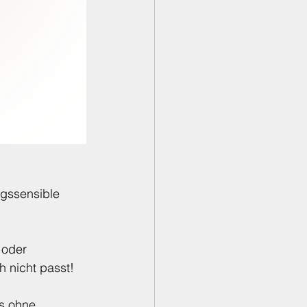
gssensible 
 oder 
h nicht passt!
s ohne 