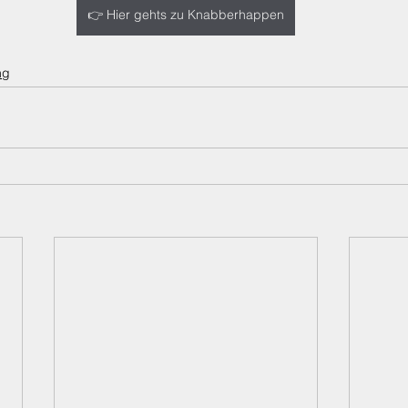
👉 Hier gehts zu Knabberhappen
ng