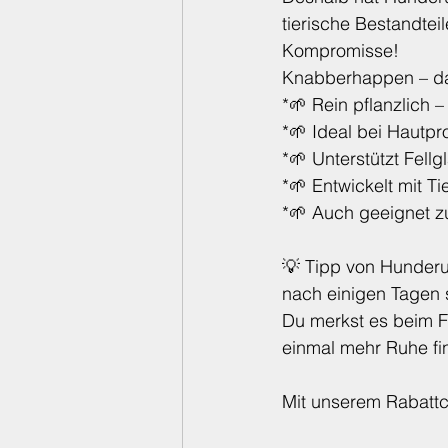
tierische Bestandte
Kompromisse! 
Knabberhappen – das
*🌱 Rein pflanzlich –
*🌱 Ideal bei Hautp
*🌱 Unterstützt Fel
*🌱 Entwickelt mit Ti
*🌱 Auch geeignet z
💡 Tipp von Hunderun
nach einigen Tagen 
Du merkst es beim F
einmal mehr Ruhe fin
Mit unserem Rabattc