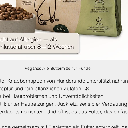
Veganes Alleinfuttermittel für Hunde 
tter Knabberhappen von Hunderunde unterstützt nahrun
eptur und rein pflanzlichen Zutaten! 🌿
 bei Hautproblemen und Unverträglichkeiten
till: unter Hautreizungen, Juckreiz, sensibler Verdauung
erdachtsmomenten. Und oft ist es das Futter, das einfac
nde gemeinsam mit Tierärzten ein Futter entwickelt, da