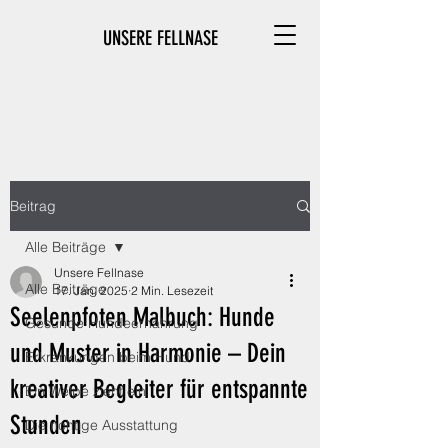
UNSERE FELLNASE
Beitrag
Alle Beiträge
Unsere Fellnase
Alle Beiträge
17. Jan. 2025
2 Min. Lesezeit
Seelenpfoten Malbuch: Hunde
Gesunde Hundeernährung
und Muster in Harmonie – Dein
Erkrankungen beim Hund
kreativer Begleiter für entspannte
Ein Welpe zieht ein
Stunden
Die richtige Ausstattung