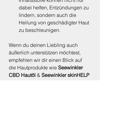
Inhaltsstoffe können nicht nur 
dabei helfen, Entzündungen zu 
lindern, sondern auch die 
Heilung von geschädigter Haut 
zu beschleunigen.
Wenn du deinen Liebling auch 
äußerlich unterstützen möchtest, 
empfehlen wir dir einen Blick auf 
die Hautprodukte wie 
Seewinkler 
CBD Hautöl
 & 
Seewinkler skinHELP
Naturkraft bei Allergien & 
Atemwegsproblemen deines 
Hundes
Mit 
Seewinkler allergyCARE für 
Hunde
 erhält dein Hund eine 