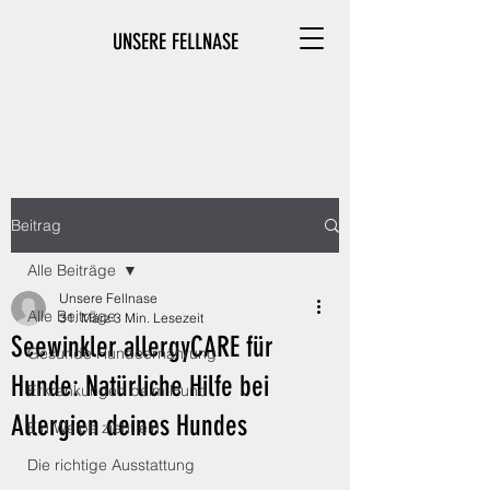
UNSERE FELLNASE
Beitrag
Alle Beiträge
Unsere Fellnase
Alle Beiträge
31. März
3 Min. Lesezeit
Seewinkler allergyCARE für
Gesunde Hundeernährung
Hunde: Natürliche Hilfe bei
Erkrankungen beim Hund
Allergien deines Hundes
Ein Welpe zieht ein
Die richtige Ausstattung