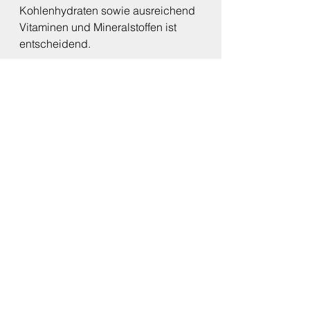
Kohlenhydraten sowie ausreichend 
Vitaminen und Mineralstoffen ist 
entscheidend.
Prognose
Die Prognose bei Spondylosen 
hängt vom Schweregrad der 
Erkrankung und dem Zeitpunkt der 
Diagnose ab:
Früherkennung
:
Bei frühzeitiger Diagnose und 
konsequenter Therapie können 
viele Hunde ein weitgehend 
normales Leben führen.
Fortgeschrittene Fälle:
In schweren Fällen, bei denen 
bereits Lähmungserscheinungen 