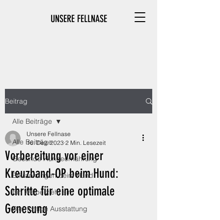
UNSERE FELLNASE
Beitrag
Alle Beiträge
Unsere Fellnase
Alle Beiträge
16. Dez. 2023
2 Min. Lesezeit
Vorbereitung vor einer
Gesunde Hundeernährung
Kreuzband-OP beim Hund:
Erkrankungen beim Hund
Schritte für eine optimale
Ein Welpe zieht ein
Genesung
Die richtige Ausstattung