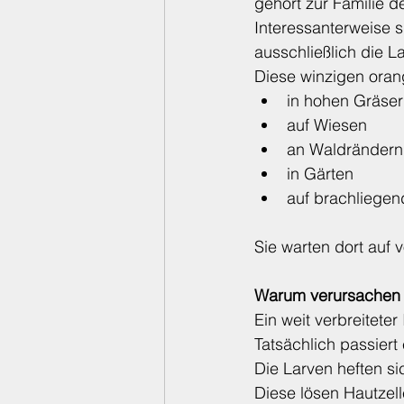
gehört zur Familie d
Interessanterweise 
ausschließlich die L
Diese winzigen oran
in hohen Gräse
auf Wiesen
an Waldrändern
in Gärten
auf brachliege
Sie warten dort auf
Warum verursachen 
Ein weit verbreiteter
Tatsächlich passiert
Die Larven heften s
Diese lösen Hautzel