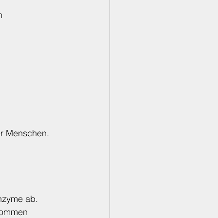
n 
er Menschen.
nzyme ab. 
enommen 