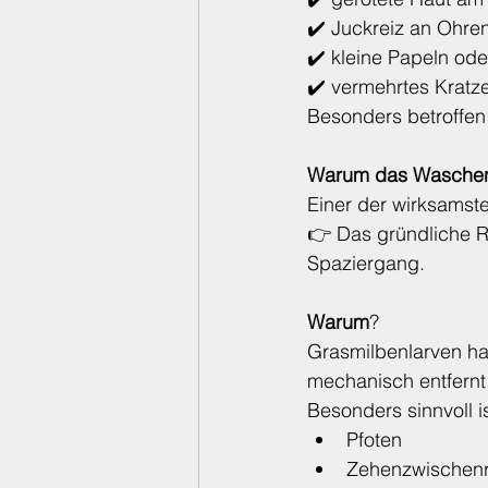
✔️ Juckreiz an Ohre
✔️ kleine Papeln ode
✔️ vermehrtes Kratz
Besonders betroffen
Warum das Waschen 
Einer der wirksamsten
👉 Das gründliche R
Spaziergang.
Warum
?
Grasmilbenlarven hal
mechanisch entfernt 
Besonders sinnvoll i
Pfoten
Zehenzwischen