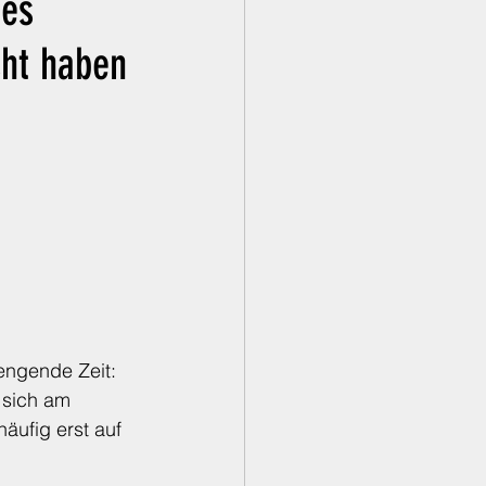
res
cht haben
engende Zeit: 
 sich am 
äufig erst auf 