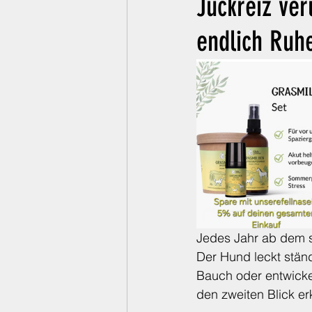
Juckreiz ver
Bedingungslose Liebe
endlich Ruh
Jedes Jahr ab dem sp
Der Hund leckt stän
Bauch oder entwickelt
den zweiten Blick er