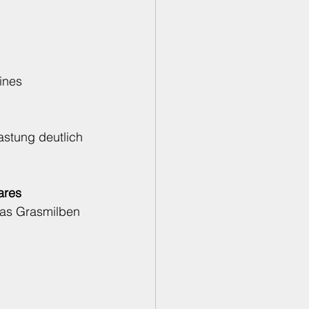
ines 
stung deutlich 
ares
das Grasmilben 