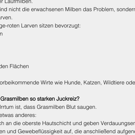
er Laufmilben.
sind nicht die erwachsenen Milben das Problem, sonder
arven.
ge-roten Larven sitzen bevorzugt:
rn
nden Flächen
 vorbeikommende Wirte wie Hunde, Katzen, Wildtiere od
Grasmilben so starken Juckreiz?
 Irrtum ist, dass Grasmilben Blut saugen.
 etwas anderes:
ich an die oberste Hautschicht und geben Verdauungse
len und Gewebeflüssigkeit auf, die anschließend aufg