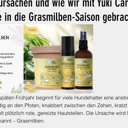
ursachen und wie wir mit Yuki Ca
Tierschutz
Kleine Kräuterkunde
Vitaminkunde
e in die Grasmilben-Saison gebra
äten Frühjahr beginnt für viele Hundehalter eine anstr
dig an den Pfoten, knabbert zwischen den Zehen, kratzt
 plötzlich rote, gereizte Hautstellen. Die Ursache wird h
kannt – Grasmilben.