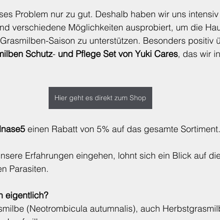
ses Problem nur zu gut. Deshalb haben wir uns intensiv
nd verschiedene Möglichkeiten ausprobiert, um die Hau
rasmilben-Saison zu unterstützen. Besonders positiv ü
milben
Schutz
- 
und
Pflege
Set
von
Yuki
Cares
, das wir 
Hier geht es direkt zum Shop
llnase5
 einen Rabatt von 5% auf das gesamte Sortiment.
nsere Erfahrungen eingehen, lohnt sich ein Blick auf di
en Parasiten.
 eigentlich?
milbe (Neotrombicula autumnalis), auch Herbstgrasmil