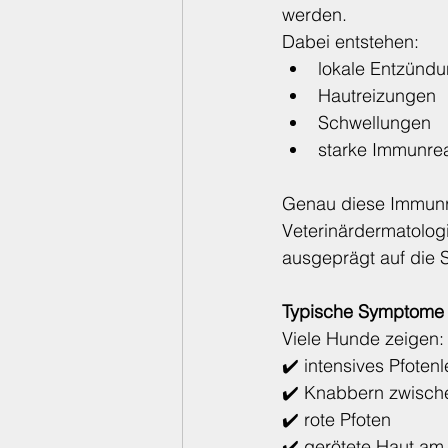
werden.
Dabei entstehen:
lokale Entzünd
Hautreizungen
Schwellungen
starke Immunre
Genau diese Immunre
Veterinärdermatolog
ausgeprägt auf die
Typische Symptome
Viele Hunde zeigen:
✔️ intensives Pfoten
✔️ Knabbern zwisch
✔️ rote Pfoten
✔️ gerötete Haut a