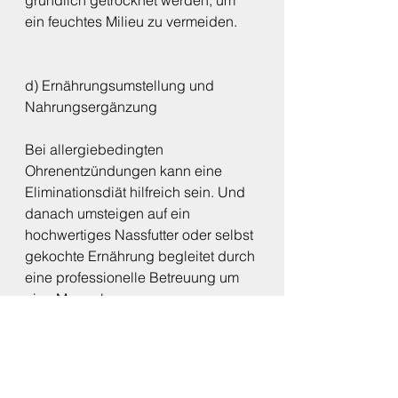
ein feuchtes Milieu zu vermeiden.
d) Ernährungsumstellung und 
Nahrungsergänzung
Bei allergiebedingten 
Ohrenentzündungen kann eine 
Eliminationsdiät hilfreich sein. Und 
danach umsteigen auf ein 
hochwertiges Nassfutter oder selbst 
gekochte Ernährung begleitet durch 
eine professionelle Betreuung um 
eine Mangelversorgung zu 
vermeiden. Ergänzungen wie 
Omega-3-Fettsäuren können 
entzündungshemmende Wirkungen 
haben und zur Hautgesundheit 