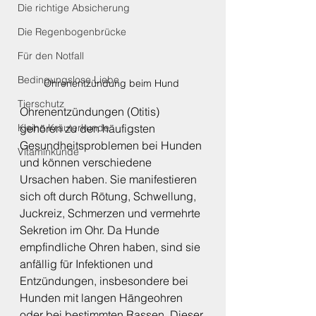
Die richtige Absicherung
Die Regenbogenbrücke
Für den Notfall
Bedingungslose Liebe
Ohrenentzündung beim Hund 
Tierschutz
Ohrenentzündungen (Otitis) 
gehören zu den häufigsten 
Kleine Kräuterkunde
Gesundheitsproblemen bei Hunden 
Vitaminkunde
und können verschiedene 
Ursachen haben. Sie manifestieren 
sich oft durch Rötung, Schwellung, 
Juckreiz, Schmerzen und vermehrte 
Sekretion im Ohr. Da Hunde 
empfindliche Ohren haben, sind sie 
anfällig für Infektionen und 
Entzündungen, insbesondere bei 
Hunden mit langen Hängeohren 
oder bei bestimmten Rassen. Dieser 