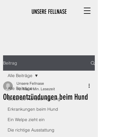
UNSERE FELLNASE
Beitrag
Alle Beiträge
Unsere Fellnase
Alle Beiträge
10. Mai
4 Min. Lesezeit
Ohrenentzündungen beim Hund
Gesunde Hundeernährung
Erkrankungen beim Hund
Ein Welpe zieht ein
Die richtige Ausstattung